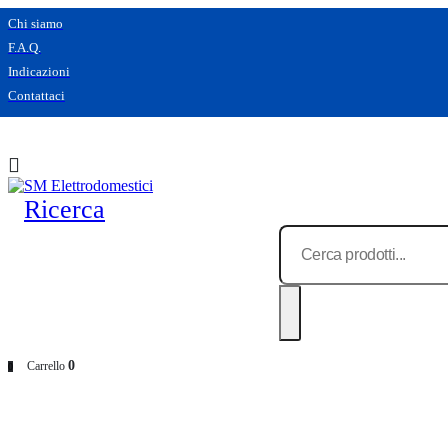
Chi siamo
F.A.Q.
Indicazioni
Contattaci
Ricerca
0
Carrello
0