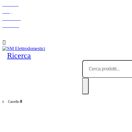
Chi siamo
F.A.Q.
Indicazioni
Contattaci
Ricerca
0
Carrello
0