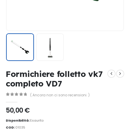
Formichiere folletto vk7
completo VD7
( Ancora non ci sono recensioni. )
0
Di 5
50,00
€
Disponibilità:
Esaurito
COD:
01035