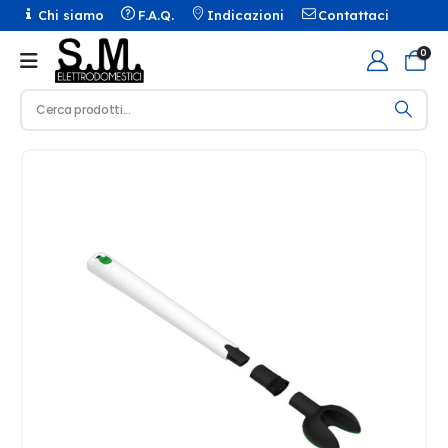
Chi siamo
F.A.Q.
Indicazioni
Contattaci
0