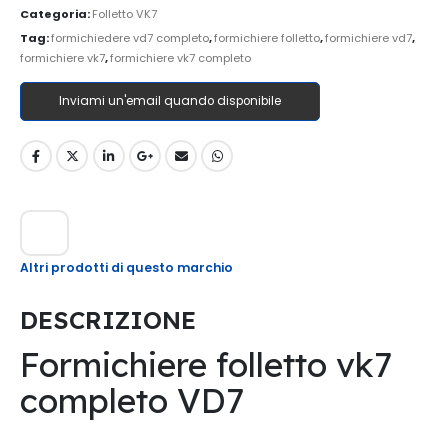
Categoria:
Folletto VK7
Tag:
formichiedere vd7 completo
,
formichiere folletto
,
formichiere vd7
,
formichiere vk7
,
formichiere vk7 completo
Inviami un'email quando disponibile
Altri prodotti di questo marchio
DESCRIZIONE
Formichiere folletto vk7
completo VD7