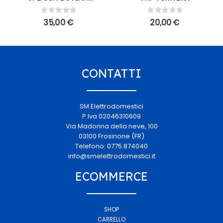
VORWERK
0
Su 5
0
Su 5
35,00
€
20,00
€
CONTATTI
SM Elettrodomestici
P.Iva 02046310609
Via Madonna della neve, 100
03100 Frosinone (FR)
Telefono: 0775.874040
info@smelettrodomestici.it
ECOMMERCE
SHOP
CARRELLO