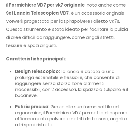
Il
Formichiere VD7 per vk7 originale
, noto anche come
Set Lancia Telescopica VD7
, è un accessorio originale
Vorwerk progettato per l’aspirapolvere Folletto VK7s.
Questo strumento è stato ideato per facilitare la pulizia
di aree difficili da raggiungere, come angoli stretti,
fessure e spazi angusti.
Caratteristiche principali:
Design telescopico:
La lancia è dotata di una
prolunga estensibile e flessibile, che consente di
raggiungere senza sforzo zone altrimenti
inaccessibili, con 2 accessori, la spazzola tulipano e il
bucaneve.
Pulizia precisa:
Grazie alla sua forma sottile ed
ergonomica, il Formichiere VD7 permette di aspirare
efficacemente polvere e detriti da fessure, angoli e
altri spazi ristretti.