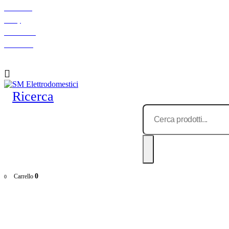
Chi siamo
F.A.Q.
Indicazioni
Contattaci
Ricerca
0
Carrello
0