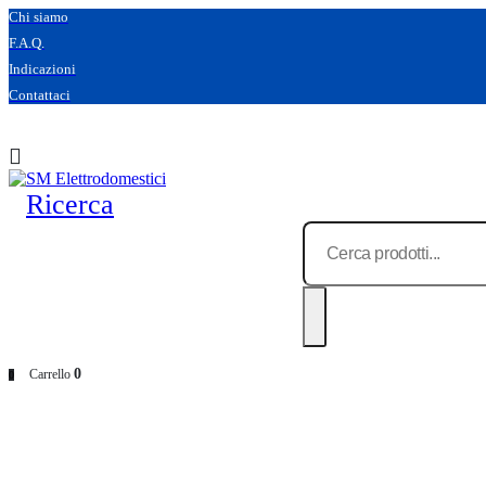
Chi siamo
F.A.Q.
Indicazioni
Contattaci
Ricerca
0
Carrello
0