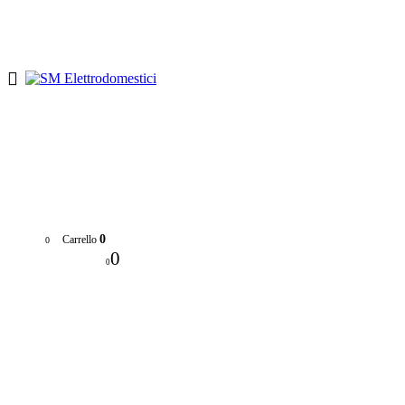
Chi siamo
F.A.Q.
Indicazioni
Contattaci
0
Carrello
0
0
0