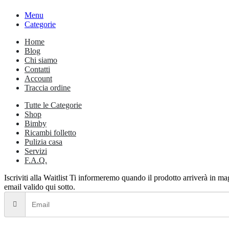
Menu
Categorie
Home
Blog
Chi siamo
Contatti
Account
Traccia ordine
Tutte le Categorie
Shop
Bimby
Ricambi folletto
Pulizia casa
Servizi
F.A.Q.
Iscriviti alla Waitlist
Ti informeremo quando il prodotto arriverà in maga
email valido qui sotto.