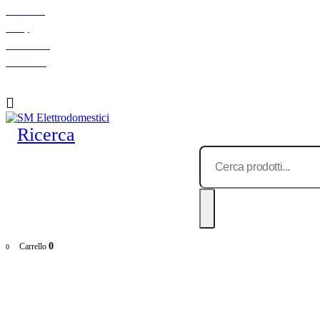
Chi siamo
F.A.Q.
Indicazioni
Contattaci
Ricerca
0
Carrello
0