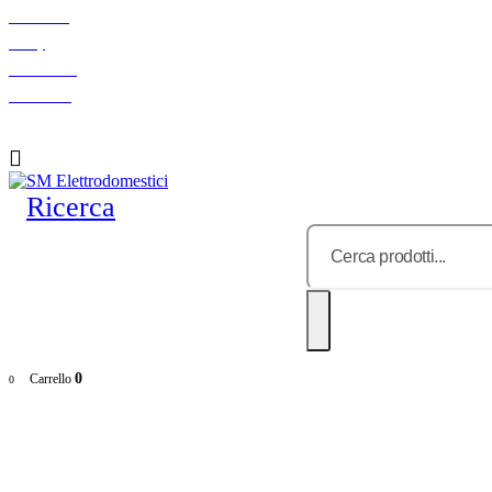
Chi siamo
F.A.Q.
Indicazioni
Contattaci
Ricerca
0
Carrello
0