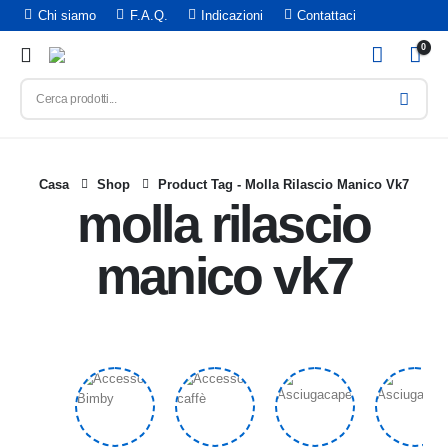
Chi siamo
F.A.Q.
Indicazioni
Contattaci
0
Casa
Shop
Product Tag -
Molla Rilascio Manico Vk7
molla rilascio
manico vk7