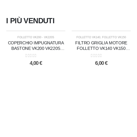
I PIÙ VENDUTI
ESAURITO
FOLLETTO VK200 - VK220S
FOLLETTO VK140
,
FOLLETTO VK150
COPERCHIO IMPUGNATURA
FILTRO GRIGLIA MOTORE
BASTONE VK200 VK220S
FOLLETTO VK140 VK150
VORWERK
ORIGINALE VORWERK
0
Su 5
0
Su 5
4,00
€
6,00
€