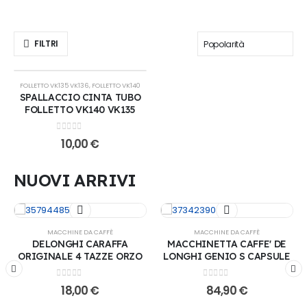
FILTRI
FOLLETTO VK135 VK136
,
FOLLETTO VK140
SPALLACCIO CINTA TUBO
FOLLETTO VK140 VK135
0
Su 5
10,00
€
NUOVI ARRIVI
MACCHINE DA CAFFÈ
MACCHINE DA CAFFÈ
DELONGHI CARAFFA
MACCHINETTA CAFFE' DE
ORIGINALE 4 TAZZE ORZO
LONGHI GENIO S CAPSULE
0
Su 5
0
Su 5
18,00
€
84,90
€