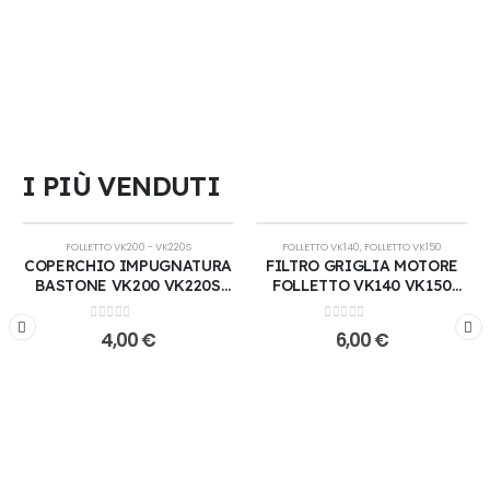
I PIÙ VENDUTI
ESAURITO
FOLLETTO VK200 - VK220S
FOLLETTO VK140
,
FOLLETTO VK150
COPERCHIO IMPUGNATURA
FILTRO GRIGLIA MOTORE
BASTONE VK200 VK220S
FOLLETTO VK140 VK150
VORWERK
ORIGINALE VORWERK
0
Su 5
0
Su 5
4,00
€
6,00
€