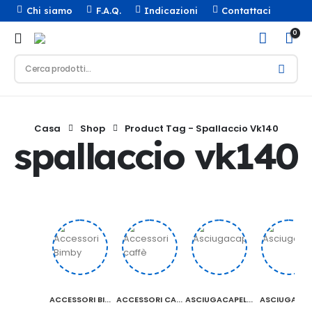
Chi siamo
F.A.Q.
Indicazioni
Contattaci
0
Casa
Shop
Product Tag -
Spallaccio Vk140
spallaccio vk140
ACCESSORI BI...
ACCESSORI CA...
ASCIUGACAPEL...
ASCIUGATRI