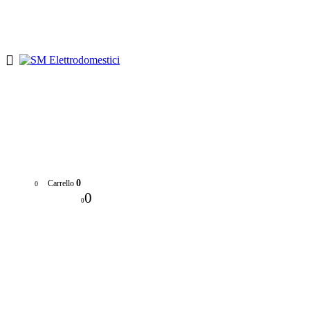
Chi siamo
F.A.Q.
Indicazioni
Contattaci
0
Carrello
0
0
0